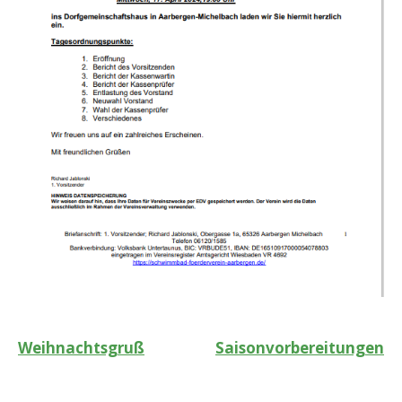
Beitragsnavigation
Weihnachtsgruß
Saisonvorbereitungen