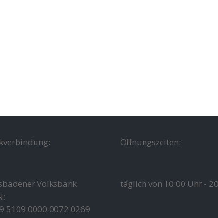
kverbindung:
Öffnungszeiten:
sbadener Volksbank
täglich von 10:00 Uhr - 2
N:
9 5109 0000 0072 0269