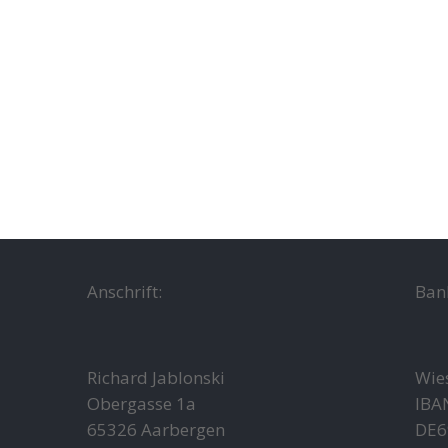
Anschrift:
Ban
Richard Jablonski
Wie
Obergasse 1a
IBA
65326 Aarbergen
DE6